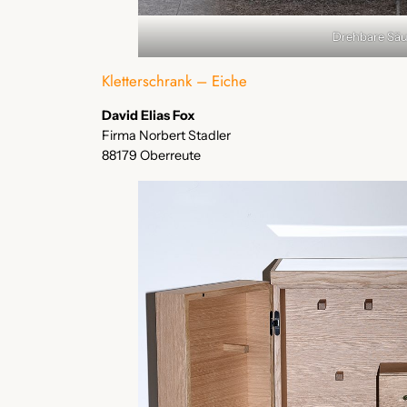
Drehbare Säu
Kletterschrank – Eiche
David Elias Fox
Firma Norbert Stadler
88179 Oberreute