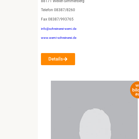
88171 Weiler-Simmerberg
Telefon 08387/8260
Fax 08387/993765
info@schreinerei-werni.de
www.werni-schreinerei.de
Details