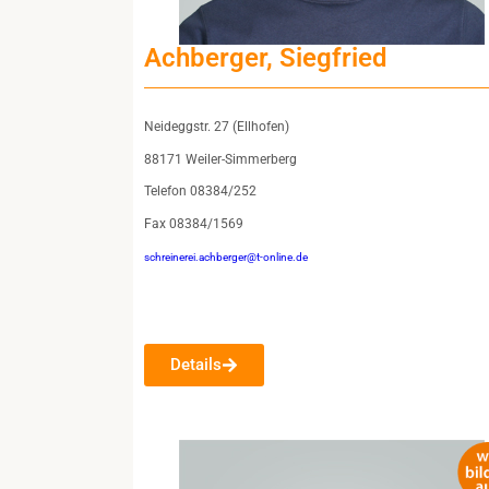
Achberger, Siegfried
Neideggstr. 27 (Ellhofen)
88171 Weiler-Simmerberg
Telefon 08384/252
Fax 08384/1569
schreinerei.achberger@t-online.de
Details