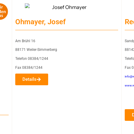
Ohmayer, Josef
Re
Am Brühl 16
Sand
88171 Weiler-Simmerberg
8814
Telefon 08384/1244
Tele
Fax 08384/1244
Fax 
info@r
Details
www.re