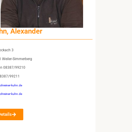
hn, Alexander
ockach 3
 Weiler-Simmerberg
fon 08387/99210
08387/99211
chreiner-kuhn.de
hreiner-kuhn.de
Details