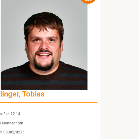
rlinger, Tobias
ofstr. 12-14
9 Nonnenhorn
on 08382/8235