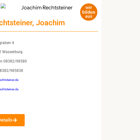
chtsteiner, Joachim
graben 4
2 Wasserburg
fon 08382/98580
08382/985838
echtsteiner.de
chtsteiner.de
Details