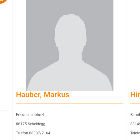
Hauber, Markus
Hi
Friedrichshöhe 4
Bahnh
88175 Scheidegg
8814
Telefon 08387/2164
Telef