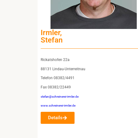
Irmler,
Stefan
Rickatshofen 22a
88131 Lindau-Unterreitnau
Telefon 08382/4491
Fax 08382/22449
stefan@schreinerei-irmler.de
www.schreinerei-irmler.de
Details