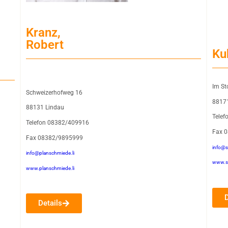
Kranz,
Robert
Ku
Im St
Schweizerhofweg 16
88171
88131 Lindau
Tele
Telefon 08382/409916
Fax 
Fax 08382/9895999
info@s
info@planschmiede.li
www.sc
www.planschmiede.li
Details