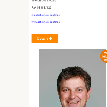
Telefon 08383/296
Fax 08383/129
info@schreinerei-dopfer.de
www.schreinerei-dopfer.de
Details