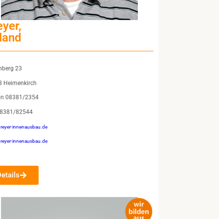
eyer,
land
nberg 23
8 Heimenkirch
on 08381/2354
08381/82544
reyer-innenausbau.de
reyer-innenausbau.de
Details