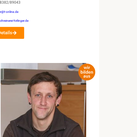
08382/89043
er@t-online.de
hreinerei-hirlinger.de
Details