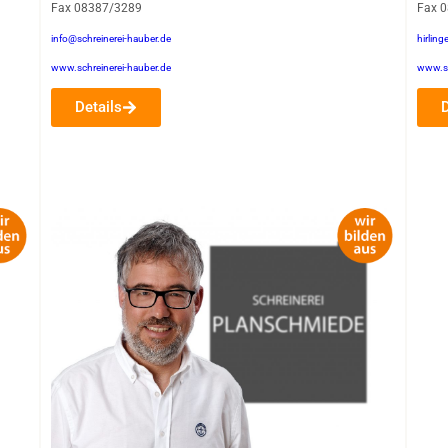
Fax 08387/3289
Fax 
info@schreinerei-hauber.de
hirling
www.schreinerei-hauber.de
www.sc
Details