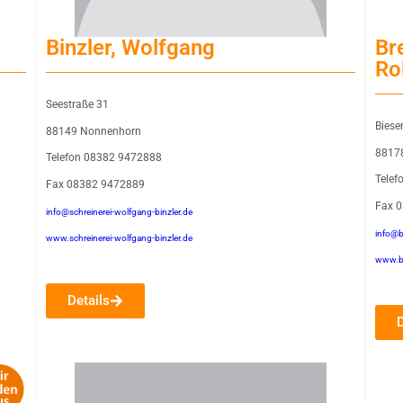
Binzler, Wolfgang
Br
Ro
Seestraße 31
Biese
88149 Nonnenhorn
8817
Telefon 08382 9472888
Telef
Fax 08382 9472889
Fax 
info@schreinerei-wolfgang-binzler.de
info@b
www.schreinerei-wolfgang-binzler.de
www.b
Details