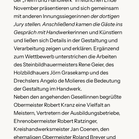
der „Heim und Handwerk“ in München Ende
November präsentieren und sich gemeinsam
mit anderen Innungssieger
innen der dortigen
Jury stellen. Anschließend kamen die Gäste ins
Gespräch mit Handwerker
innen und Künstlern
und ließen sich Details in der Gestaltung und
Verarbeitung zeigen und erklären. Ergänzend
zum Wettbewerb unterstrichen die Arbeiten
des Steinbildhauermeisters Rene Geier, des
Holzbildhauers Jörn Grasekamp und des
Drechslers Angelo de Molieres die Bedeutung
der Gestaltung im Handwerk.
Neben den angehenden Gesellinnen begrüßte
Obermeister Robert Kranz eine Vielfalt an
Meistern, Vertretern der Ausbildungsbetriebe,
Ehrenobermeister Robert Ratzinger,
Kreishandwerksmeister Jan Coenen, den
ehemaligen Obermeister Roland Breyer und