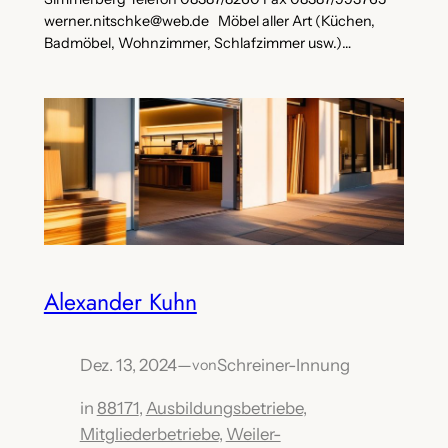
werner.nitschke@web.de Möbel aller Art (Küchen,
Badmöbel, Wohnzimmer, Schlafzimmer usw.)…
Alexander Kuhn
Dez. 13, 2024
—
Schreiner-Innung
von
in
88171
, 
Ausbildungsbetriebe
, 
Mitgliederbetriebe
, 
Weiler-